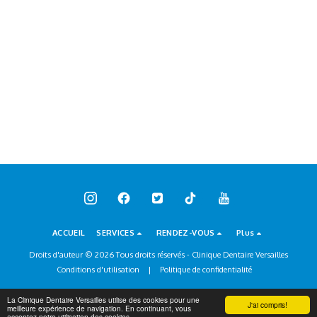
ACCUEIL
SERVICES
RENDEZ-VOUS
Plus
Droits d'auteur © 2026 Tous droits réservés -
Clinique Dentaire Versailles
Conditions d'utilisation
|
Politique de confidentialité
La Clinique Dentaire Versailles utilise des cookies pour une
J'ai compris!
meilleure expérience de navigation. En continuant, vous
acceptez notre utilisation des cookies.